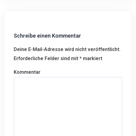
i
t
r
a
g
Schreibe einen Kommentar
s
n
Deine E-Mail-Adresse wird nicht veröffentlicht.
a
Erforderliche Felder sind mit
*
markiert
v
i
Kommentar
g
a
t
i
o
n