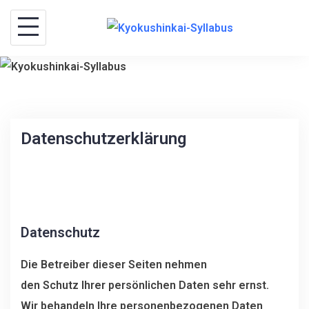
S
k
i
p
t
o
c
Datenschutzerklärung
o
n
t
e
Datenschutz
n
t
Die Betreiber dieser Seiten nehmen
den Schutz Ihrer persönlichen Daten sehr ernst.
Wir behandeln Ihre personenbezogenen Daten