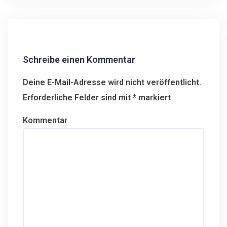
i
t
r
a
g
Schreibe einen Kommentar
s
n
Deine E-Mail-Adresse wird nicht veröffentlicht.
a
Erforderliche Felder sind mit
*
markiert
v
i
Kommentar
g
a
t
i
o
n