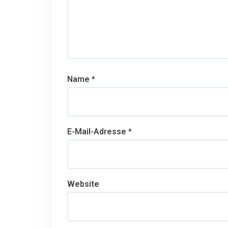
g
a
t
i
Name
*
o
n
E-Mail-Adresse
*
Website