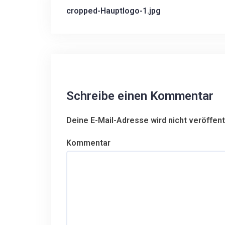
cropped-Hauptlogo-1.jpg
B
e
i
t
r
Schreibe einen Kommentar
a
Deine E-Mail-Adresse wird nicht veröffentl
g
Kommentar
s
n
a
v
i