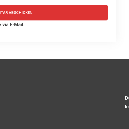
via E-Mail.
D
I