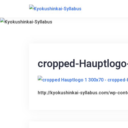
S
k
i
p
t
o
c
cropped-Hauptlogo
o
n
t
e
http://kyokushinkai-syllabus.com/wp-con
n
t