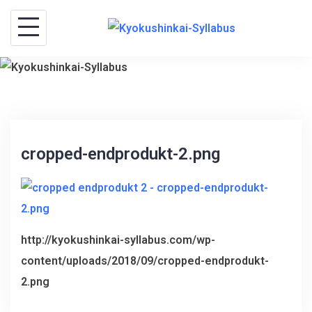
S
k
i
p
t
o
c
cropped-endprodukt-2.png
o
n
t
e
http://kyokushinkai-syllabus.com/wp-
n
content/uploads/2018/09/cropped-endprodukt-
t
2.png