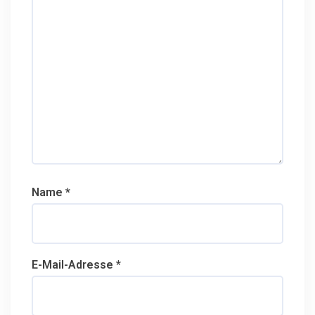
i
o
n
Name
*
E-Mail-Adresse
*