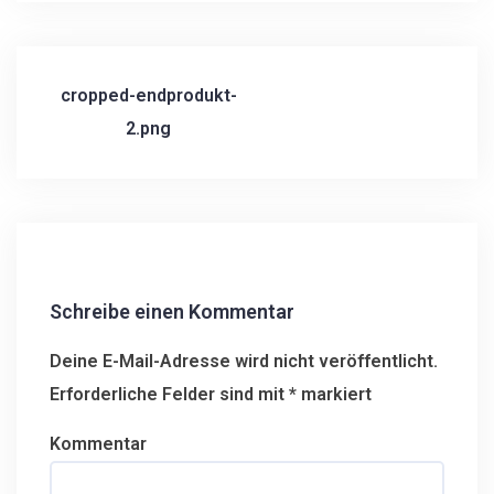
cropped-endprodukt-
B
2.png
e
i
t
r
a
g
s
Schreibe einen Kommentar
n
a
Deine E-Mail-Adresse wird nicht veröffentlicht.
v
Erforderliche Felder sind mit
*
markiert
i
g
Kommentar
a
t