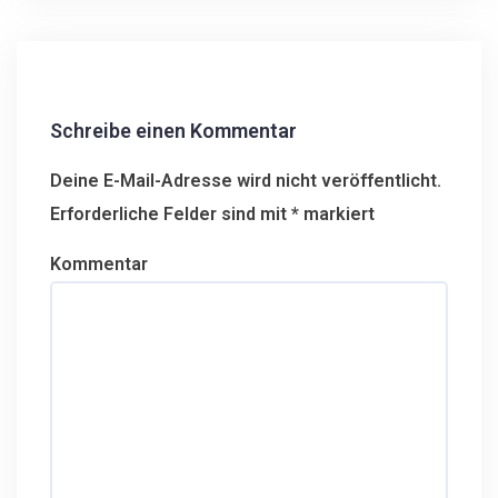
i
t
r
a
g
Schreibe einen Kommentar
s
n
Deine E-Mail-Adresse wird nicht veröffentlicht.
a
Erforderliche Felder sind mit
*
markiert
v
i
Kommentar
g
a
t
i
o
n